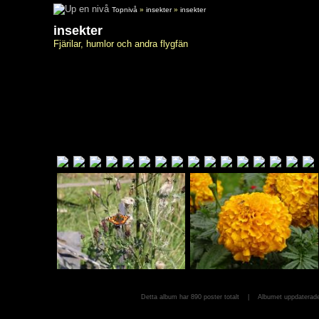
Topnivå
»
insekter
»
insekter
insekter
Fjärilar, humlor och andra flygfän
Detta album har 890 poster totalt | Albumet uppdater