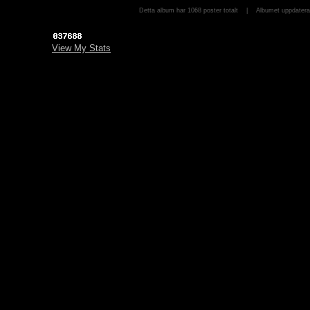
Detta album har 1068 poster totalt | Albumet uppdat
View My Stats