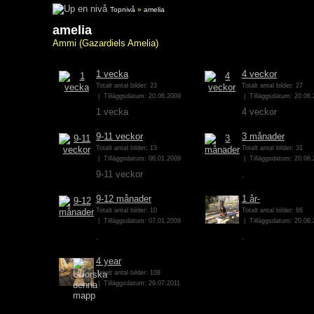
Topnivå
»
amelia
amelia
Ammi (Gazardiels Amelia)
1 vecka
4 veckor
Totalt antal bilder: 23
Totalt antal bilder: 27
| Tilläggsdatum: 20.06.2009
| Tilläggsdatum: 20.06.
1 vecka
4 veckor
9-11 veckor
3 månader
Totalt antal bilder: 13
Totalt antal bilder: 31
| Tilläggsdatum: 06.01.2009
| Tilläggsdatum: 20.06.
9-11 veckor
.
9-12 månader
1 år-
Totalt antal bilder: 10
Totalt antal bilder: 66
| Tilläggsdatum: 07.01.2009
| Tilläggsdatum: 20.06.
.
.
4 year
Totalt antal bilder: 108
| Tilläggsdatum: 29.07.2011